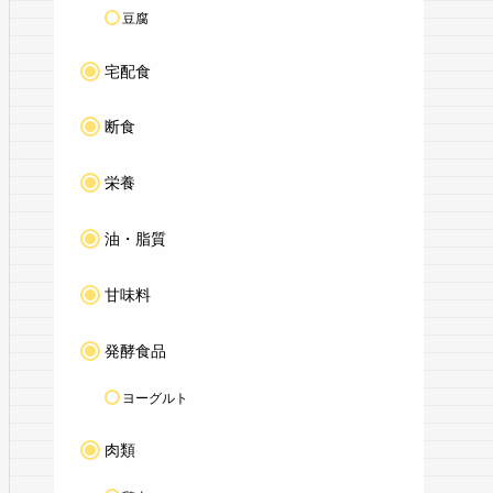
豆腐
宅配食
断食
栄養
油・脂質
甘味料
発酵食品
ヨーグルト
肉類