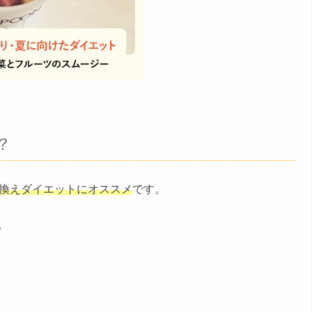
？
き換えダイエットにオススメ
です。
。