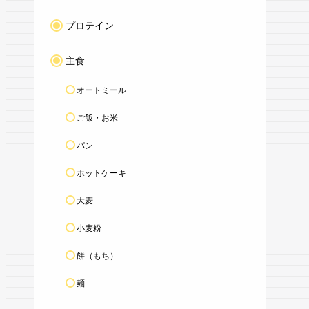
プロテイン
主食
オートミール
ご飯・お米
パン
ホットケーキ
大麦
小麦粉
餅（もち）
麺