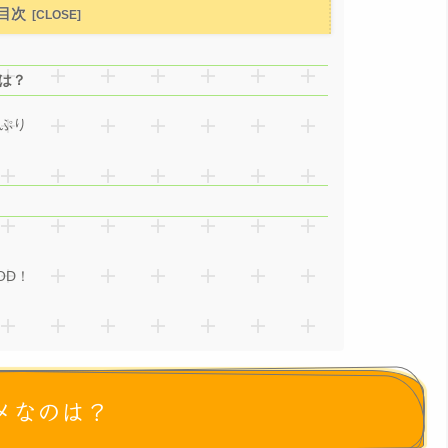
目次
は？
ぷり
OD！
メなのは？