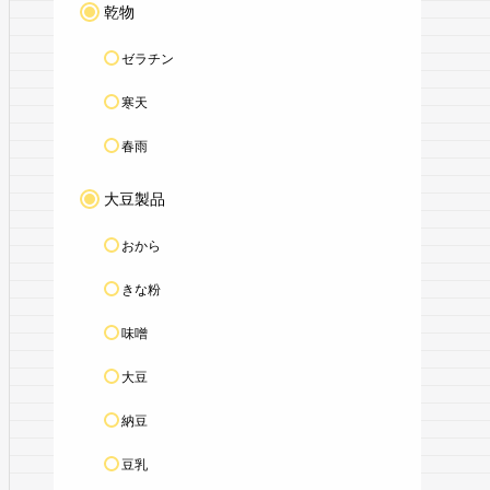
乾物
ゼラチン
寒天
春雨
大豆製品
おから
きな粉
味噌
大豆
納豆
豆乳