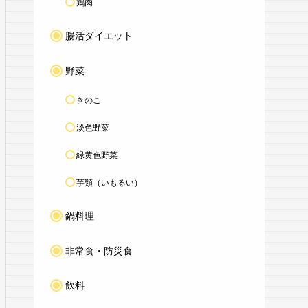
鶏肉
腸活ダイエット
野菜
きのこ
淡色野菜
緑黄色野菜
芋類（いもるい）
鍋料理
非常食・防災食
飲料