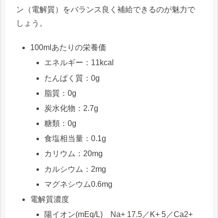
ン（電解質）をバランス良く補給できるのが魅力で
しょう。
100mlあたりの栄養価
エネルギー：11kcal
たんぱく質：0g
脂質：0g
炭水化物：2.7g
糖類：0g
食塩相当量：0.1g
カリウム：20mg
カルシウム：2mg
マグネシウム0.6mg
電解質濃度
陽イオン(mEq/L) Na+ 17.5／K+ 5／Ca2+