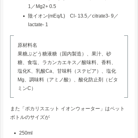
1／Mg2+ 0.5
陰イオン(mEq/L) Cl‐ 13.5／citrate3- 9／
lactate- 1
原材料名
果糖ぶどう糖液糖（国内製造）、果汁、砂
糖、食塩、ラカンカエキス／酸味料、香料、
塩化K、乳酸Ca、甘味料（ステビア）、塩化
Mg、調味料（アミノ酸）、酸化防止剤（ビタ
ミンC）
また「ポカリスエット イオンウォーター」はペット
ボトルのサイズが
250ml