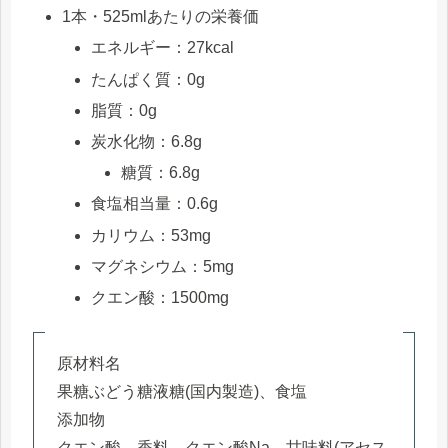
1本・525mlあたりの栄養価
エネルギー：27kcal
たんぱく質：0g
脂質：0g
炭水化物：6.8g
糖質：6.8g
食塩相当量：0.6g
カリウム：53mg
マグネシウム：5mg
クエン酸：1500mg
原材料名
果糖ぶどう糖液糖(国内製造)、食塩
添加物
クエン酸、香料、クエン酸Na、甘味料(アセス