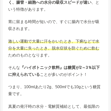
く、腸管・細胞への水分の吸収スピードが速い
、と
いう特徴があります。
胃に留まる時間が短いので、すぐに腸内で水分が吸
収されます。
激しい運動で大量に汗をかいたとき、下痢などで水
分を大量に失ったとき
、
脱水症状を防ぐために飲む
ためのものとなります。
そんな
『ハイポトニック飲料』は糖質が2～3％以下
に抑えられている
ことが多いのがポイント！
つまり、100mlあたり2g、500mlでも10gという糖質
量です。
真夏の発汗時の水分・電解質補給として、最低限の